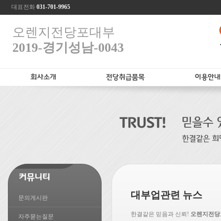
대표전화
031-701-9965
오렌지전당포대부
2019-경기성남-0043
대부업관련 뉴스
문의게시판
한결같은 믿음과 신뢰!
오렌지전당
자주묻는질문