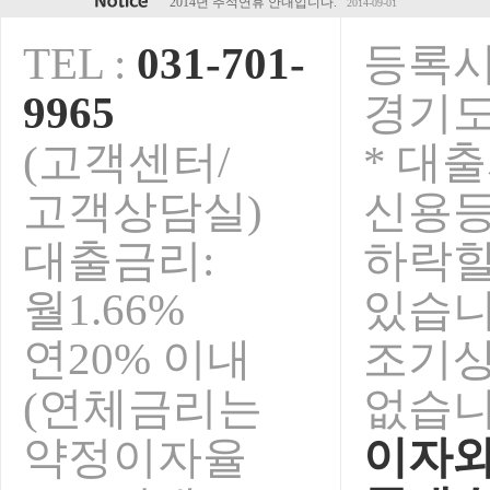
2014년 하계휴가 안내입니다.
2014-07-28
5월초 연휴 안내입니다.
2014-04-28
TEL :
031-701-
등록시
청마해 설연휴 안내입니다.
2014-01-15
2013년 추석연휴 휴무안내입니다.
2013-09-01
9965
경기도
오렌지전당포 전국가맹점 영업안내
2013-08-09
보안서버인증서 구축완료!
2015-02-23
(고객센터/
* 대
2014년 추석연휴 안내입니다.
2014-09-01
고객상담실)
신용
대출금리:
하락
월1.66%
있습니
연20% 이내
조기
(연체금리는
없습니
약정이자율
이자와