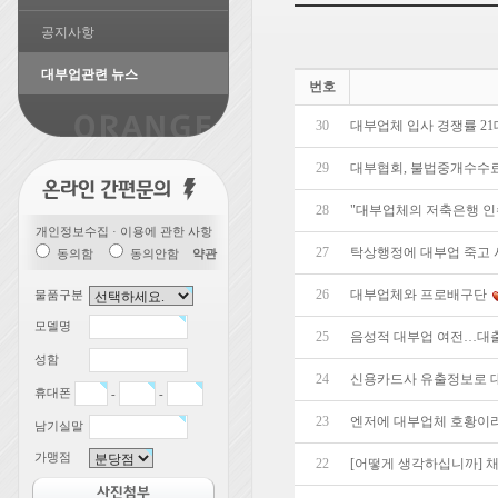
공지사항
대부업관련 뉴스
번호
30
대부업체 입사 경쟁률 21
29
대부협회, 불법중개수수료
28
"대부업체의 저축은행 인
개인정보수집 · 이용에 관한 사항
27
탁상행정에 대부업 죽고 
동의함
동의안함
약관
26
대부업체와 프로배구단
물품구분
모델명
25
음성적 대부업 여전…대출
성함
24
신용카드사 유출정보로 대
휴대폰
-
-
23
엔저에 대부업체 호황이라
남기실말
가맹점
22
[어떻게 생각하십니까] 