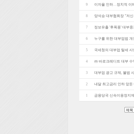
9
이자율 인하…정치적 이
8
양석승 대부협회장 "저신
7
정보유출 '후폭풍' 대부중
6
누구를 위한 대부업법 
5
국세청의 대부업 탈세 사
4
㈜ 바로크레디트 대부 수
3
대부업 광고 규제, 불법 
2
내달 최고금리 인하 앞둔
1
금융당국 신속이용정지제 