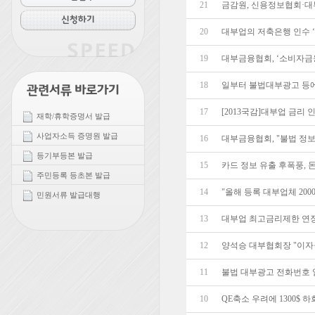
21
금감원, 신용정보협회·
20
대부업의 저축은행 인수 ‘
19
대부금융협회, ‘소비자금
18
일부터 불법대부광고 등에
17
[2013국감]대부업 금리
재학/휴학증명서 발급
사업자소득 증명원 발급
16
대부금융협회, "불법 정보
등기부등본 발급
15
카드 정보 유출 후폭풍, 
주민등록 등초본 발급
14
"올해 등록 대부업체 200
민원서류 발급대행
13
대부업 최고금리제한 연장
12
양석승 대부협회장 "이자율
11
불법 대부광고 전화번호
10
QE축소 우려에 1300$ 하