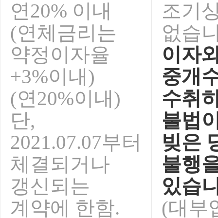
연20% 이내
조기
(연체금리는
없습니
약정이자율
이자와
+3%이내)
중개
(연20%이내)
수취하
단,
불법이
2021.07.07부터
빚은 
체결되거나
불행을
갱신되는
있습니
계약에 한함.
(대부