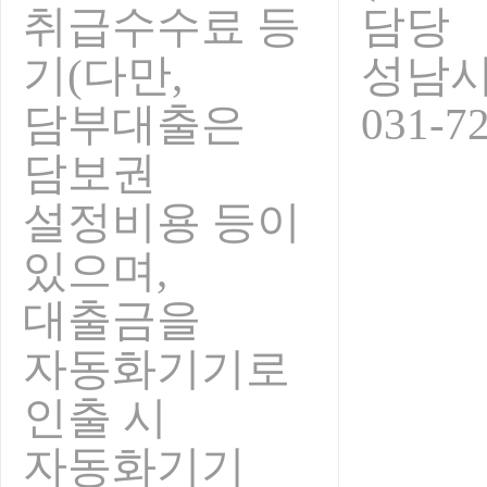
취급수수료 등
담당
기(다만,
성남
담부대출은
031-7
담보권
설정비용 등이
있으며,
대출금을
자동화기기로
인출 시
자동화기기