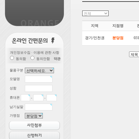
지역
지점명
경기/인천권
분당점
031
개인정보수집 · 이용에 관한 사항
동의함
동의안함
약관
물품구분
모델명
성함
휴대폰
-
-
남기실말
가맹점