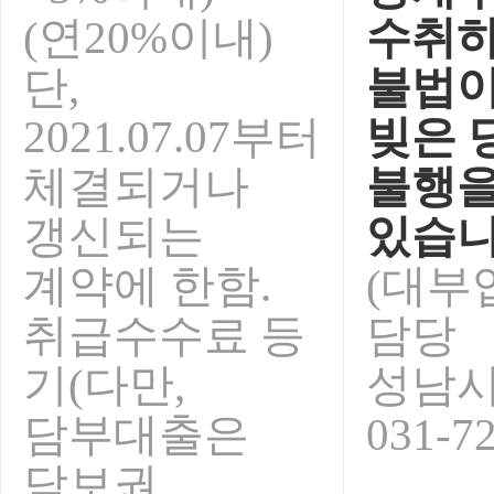
(연20%이내)
수취하
단,
불법이
2021.07.07부터
빚은 
체결되거나
불행을
갱신되는
있습니
계약에 한함.
(대부
취급수수료 등
담당
기(다만,
성남
담부대출은
031-7
담보권