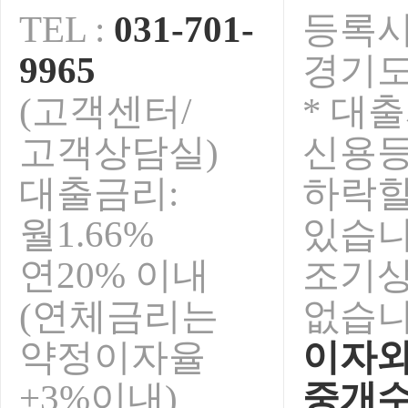
5월초 연휴 안내입니다.
2014-04-28
TEL :
031-701-
등록시
청마해 설연휴 안내입니다.
2014-01-15
2013년 추석연휴 휴무안내입니다.
2013-09-01
9965
경기도
오렌지전당포 전국가맹점 영업안내
2013-08-09
보안서버인증서 구축완료!
2015-02-23
(고객센터/
* 대
고객상담실)
신용
대출금리:
하락
월1.66%
있습니
연20% 이내
조기
(연체금리는
없습니
약정이자율
이자와
+3%이내)
중개