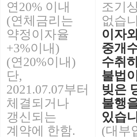
연20% 이내
조기
(연체금리는
없습니
약정이자율
이자와
+3%이내)
중개
(연20%이내)
수취하
단,
불법이
2021.07.07부터
빚은 
체결되거나
불행을
갱신되는
있습니
계약에 한함.
(대부