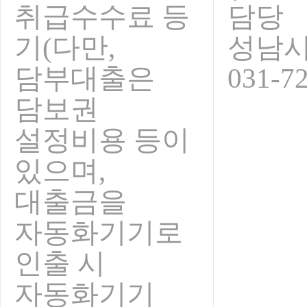
취급수수료 등
담당
기(다만,
성남
담부대출은
031-7
담보권
설정비용 등이
있으며,
대출금을
자동화기기로
인출 시
자동화기기