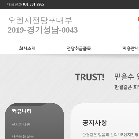
대표전화
031-701-9965
오렌지전당포대부
2019-경기성남-0043
공지사항
문의게시판
한결같은 믿음과 신뢰!
오렌지전당
자주묻는질문