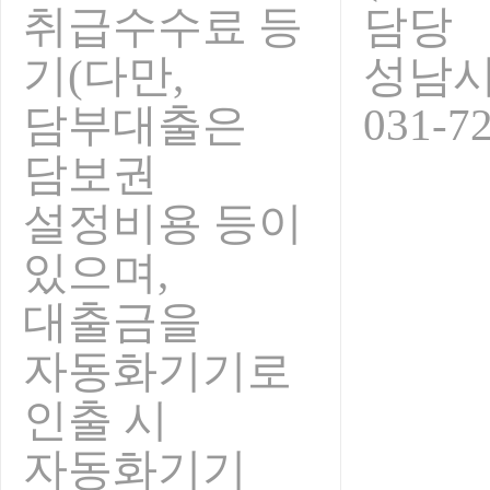
취급수수료 등
담당
기(다만,
성남
담부대출은
031-7
담보권
설정비용 등이
있으며,
대출금을
자동화기기로
인출 시
자동화기기