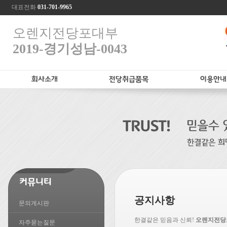
대표전화
031-701-9965
오렌지전당포대부
2019-경기성남-0043
공지사항
문의게시판
한결같은 믿음과 신뢰!
오렌지전당
자주묻는질문