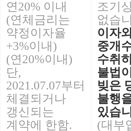
연20% 이내
조기
(연체금리는
없습니
약정이자율
이자와
+3%이내)
중개
(연20%이내)
수취하
단,
불법이
2021.07.07부터
빚은 
체결되거나
불행을
갱신되는
있습니
계약에 한함.
(대부