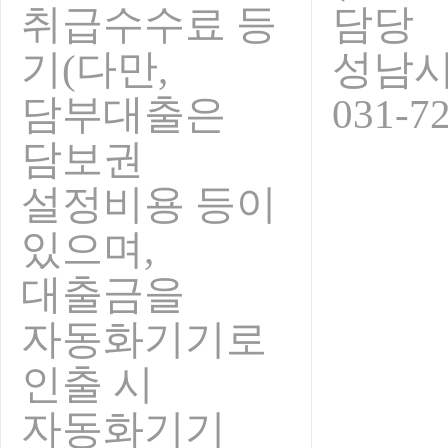
취급수수료 등
담당
기(다만,
성남
담부대출은
031-7
담보권
설정비용 등이
있으며,
대출금을
자동화기기로
인출 시
자동화기기