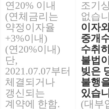
연20% 이내
조기
(연체금리는
없습니
약정이자율
이자와
+3%이내)
중개
(연20%이내)
수취하
단,
불법이
2021.07.07부터
빚은 
체결되거나
불행을
갱신되는
있습니
계약에 한함.
(대부