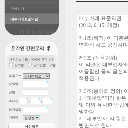
이용안내
대부거래표준약관
개인정보수집 · 이용에 관한 사항
동의함
동의안함
약관
물품구분
모델명
성함
휴대폰
-
-
남기실말
가맹점