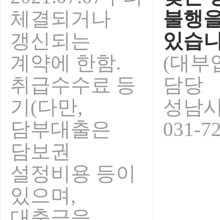
체결되거나
불행을
갱신되는
있습니
계약에 한함.
(대부
취급수수료 등
담당
기(다만,
성남
담부대출은
031-7
담보권
설정비용 등이
있으며,
대출금을