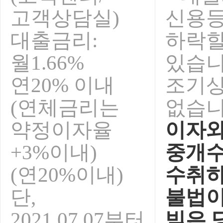
고객상담실)
신용
대출금리:
하락
월1.66%
있습니
연20% 이내
조기
(연체금리는
없습니
약정이자율
이자와
+3%이내)
중개
(연20%이내)
수취하
단,
불법이
2021.07.07부터
빚은 