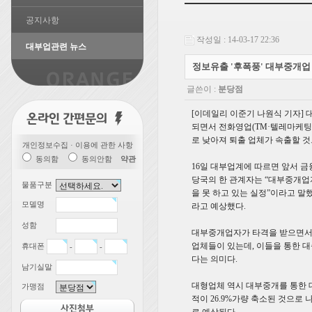
공지사항
작성일 : 14-03-17 22:36
대부업관련 뉴스
정보유출 '후폭풍' 대부중개업 
글쓴이 :
분당점
[이데일리 이준기 나원식 기자]
되면서 전화영업(TM·텔레마케팅)
로 낮아져 퇴출 업체가 속출할 
개인정보수집 · 이용에 관한 사항
동의함
동의안함
약관
16일 대부업계에 따르면 앞서 
당국의 한 관계자는 “대부중개업
물품구분
을 못 하고 있는 실정”이라고 말
모델명
라고 예상했다.
성함
대부중개업자가 타격을 받으면서 
업체들이 있는데, 이들을 통한 대
휴대폰
-
-
다는 의미다.
남기실말
대형업체 역시 대부중개를 통한 대
가맹점
적이 26.9%가량 축소된 것으로 