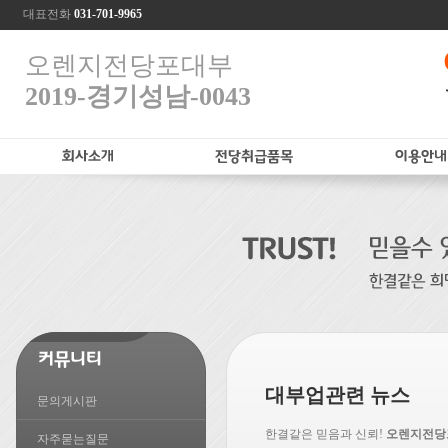
대표전화
031-701-9965
오렌지전당포대부
2019-경기성남-0043
대부업관련 뉴스
문의게시판
한결같은 믿음과 신뢰!
오렌지전당
자주묻는질문