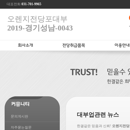
대표전화
031-701-9965
오렌지전당포대부
2019-경기성남-0043
대부업관련 뉴스
문의게시판
한결같은 믿음과 신뢰!
오렌지전당
자주묻는질문