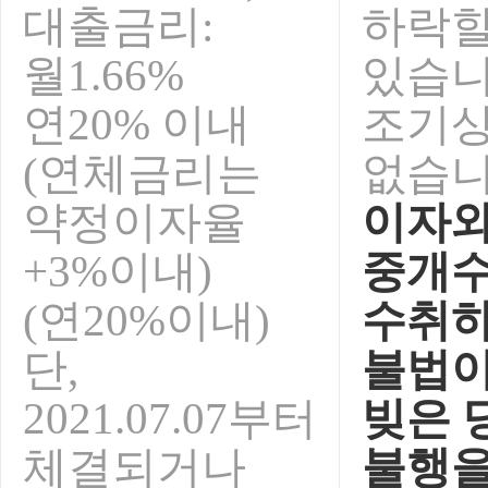
대출금리:
하락
월1.66%
있습니
연20% 이내
조기
(연체금리는
없습니
약정이자율
이자와
+3%이내)
중개
(연20%이내)
수취하
단,
불법이
2021.07.07부터
빚은 
체결되거나
불행을