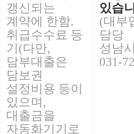
갱신되는
있습니
계약에 한함.
(대부
취급수수료 등
담당
기(다만,
성남
담부대출은
031-7
담보권
설정비용 등이
있으며,
대출금을
자동화기기로