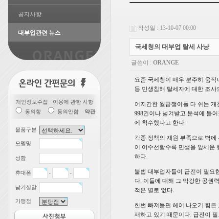
공지사항
작성일 : 13-10-07 00:00
대부업관련 뉴스
국세청의 대부업 탈세 사냥
글쓴이 :
ORANGE
요즘 국세청이 매우 분주히 움직
등 민생침해 탈세자에 대한 조사
개인정보수집 · 이용에 관한 사항
어지간한 월급쟁이들 다 쉬는 개
동의함
동의안함
약관
998건이나 넘겨받고 분석에 들어
에 착수했다고 한다.
물품구분
각종 정책의 재원 부족으로 벽에
모델명
이 어수선할수록 민생을 앞세운 
하다.
성함
불법 대부업자들이 급전이 필요한
휴대폰
-
-
다. 이들에 대해 그 막강한 공
남기실말
적은 별로 없다.
가맹점
한번 빠져들면 헤어 나오기 힘든
재하고 있기 때문이다. 급전이 필